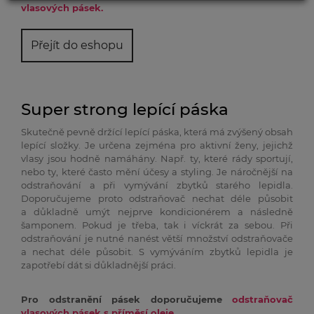
vlasových pásek.
Přejít do eshopu
NÉ
Super strong lepící páska
Skutečně pevně držící lepící páska, která má zvýšený obsah
lepící složky. Je určena zejména pro aktivní ženy, jejichž
vlasy jsou hodně namáhány. Např. ty, které rády sportují,
nebo ty, které často mění účesy a styling. Je náročnější na
odstraňování a při vymývání zbytků starého lepidla.
Doporučujeme proto odstraňovač nechat déle působit
a důkladně umýt nejprve kondicionérem a následně
šamponem. Pokud je třeba, tak i víckrát za sebou. Při
odstraňování je nutné nanést větší množství odstraňovače
ĚJŠÍCH
a nechat déle působit. S vymýváním zbytků lepidla je
zapotřebí dát si důkladnější práci.
Pro odstranění pásek doporučujeme
odstraňovač
vlasových pásek s příměsí oleje.