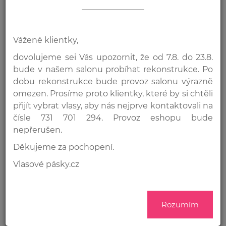
u konkrétního typu vlasů)
Nabízíme 4 základní rozměry:
4 x 0,8cm
Vážené klientky,
2,8 x 0,8 cm
dovolujeme sei Vás upozornit, že od 7.8. do 23.8.
3 x 0,8 cm
bude v našem salonu probíhat rekonstrukce. Po
2,5 x 0,8 cm
dobu rekonstrukce bude provoz salonu výrazně
omezen. Prosíme proto klientky, které by si chtěli
Dalším krokem je vybrat si podle vlastností jednotlivých
lepících pásek.
přijít vybrat vlasy, aby nás nejprve kontaktovali na
čísle 731 701 294. Provoz eshopu bude
nepřerušen.
Standart lepící páska
Děkujeme za pochopení.
Naše nejprodávanější páska, jejíž pevnost vyhovuje většině
našich klientek. Je však více než ostatní lepicí pásky, citlivá
Vlasové pásky.cz
na nevhodně zvolené šampony, zejména levné šampony
?
z drogerie, nebo ty obsahující parabeny, sulfáty, silikony
a olejovou, nebo ovocnou složku, které mohou příčinou
uvolnění pásky.
Rozumím
Pro odstranění pásek doporučujeme
odstraňovač