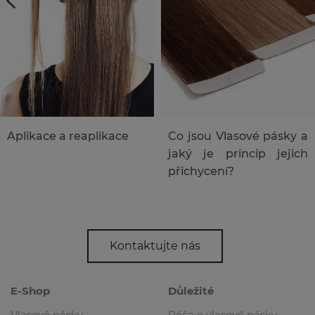
likace
Co jsou Vlasové pásky a
Jak na to - 
jaký je princip jejich
zvolit lepící p
přichycení?
Kontaktujte nás
E-Shop
Důležité
Vlasové pásky
Péče o vlasové pásky