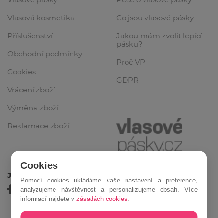
Vlasová kosmetika
Co jsou vlasové pásky
Příslušenství
Jakou mám zvolit lepící
pásku?
Obchodní podmínky
Proč VP
Cookies
GDPR
Vrácení zboží
Výměna zboží
Reklamace zboží
Cookies
Jsme online
Pomocí cookies ukládáme vaše nastavení a preference,
analyzujeme návštěvnost a personalizujeme obsah. Více
informací najdete v
zásadách cookies
.