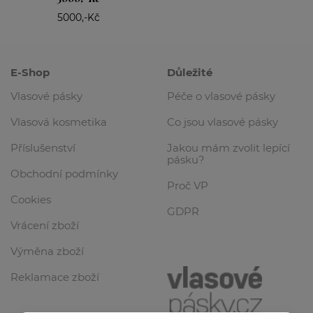
U?
5000,-Kč
RN
LEŽITĚJŠÍCH
E-Shop
Důležité
MACÍ
Vlasové pásky
Péče o vlasové pásky
Y
Vlasová kosmetika
Co jsou vlasové pásky
Příslušenství
Jakou mám zvolit lepící
N
pásku?
Obchodní podmínky
Proč VP
Cookies
GDPR
Vrácení zboží
Výměna zboží
Reklamace zboží