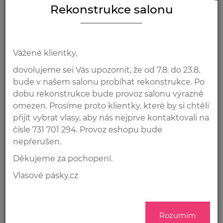
Rekonstrukce salonu
Dárkové poukazy
OVÉ
?
Vážené klientky,
OVÝCH
dovolujeme sei Vás upozornit, že od 7.8. do 23.8.
Ů
bude v našem salonu probíhat rekonstrukce. Po
dobu rekonstrukce bude provoz salonu výrazně
ZY
omezen. Prosíme proto klientky, které by si chtěli
přijít vybrat vlasy, aby nás nejprve kontaktovali na
čísle 731 701 294. Provoz eshopu bude
C
nepřerušen.
Děkujeme za pochopení.
Vlasové pásky.cz
OVÉ
Dárkový poukaz v hodnotě
Dárkový poukaz v hodnotě
Rozumím