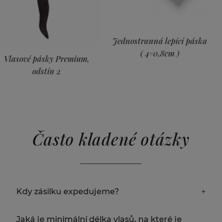
Jednostranná lepící páska
( 4×0,8cm )
Vlasové pásky Premium,
odstín 2
Často kladené otázky
Kdy zásilku expedujeme?
Zásilky odesíláme následující den od objednání. Když
Jaká je minimální délka vlasů, na které je