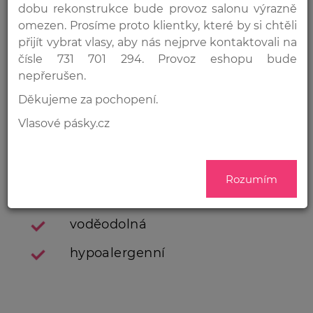
dobu rekonstrukce bude provoz salonu výrazně
omezen. Prosíme proto klientky, které by si chtěli
Náš tip:
Při koupi 10ti a více kusů lepících pásek
přijít vybrat vlasy, aby nás nejprve kontaktovali na
sleva
50,-Kč/kus!
čísle 731 701 294. Provoz eshopu bude
nepřerušen.
náhradní lepicí pásky pro
Děkujeme za pochopení.
reaplikaci Vlasových pásek
Vlasové pásky.cz
Premium
jedna sada obsahuje 20 kusů
náhradních lepicích pásek
NÍ?
Rozumím
rozměr pásku: 2,8cm x 0.8cm
voděodolná
CE
hypoalergenní