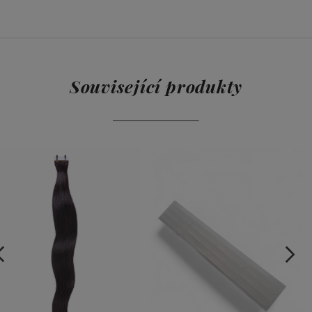
ŽENÉ
Související produkty
ITĚJŠÍCH
Í