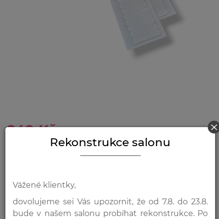
HLEDAT:
HLEDAT
249 Kč
Rekonstrukce salonu
CH
VYBERTE MNOŽSTVÍ
-
+
Vážené klientky,
Přidat do košíku
dovolujeme sei Vás upozornit, že od 7.8. do 23.8.
bude v našem salonu probíhat rekonstrukce. Po
Jak na to – jakou mám vybrat lepící Pásku?