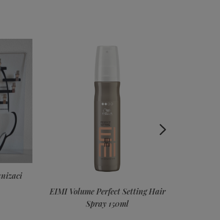
Setting Hair
EIMI Volume Dry Me Dry Shampoo
ml
180ml