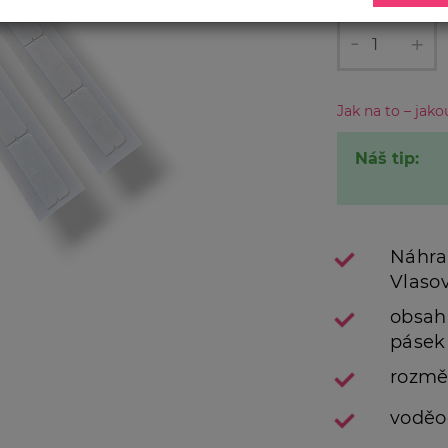
-
+
Jak na to – jak
Náš tip:
Náhrad
Vlaso
obsah
pásek
rozmě
voděo