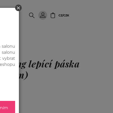
SALÓN
CZ/CZK
m salonu
 salonu
t vybrat
strong lepící páska
z eshopu
0,8cm)
mím
Í