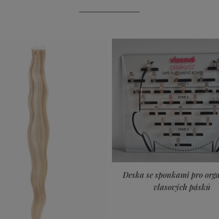
Deska se sponkami pro organizaci
vlasových pásků
EIMI Volume Perfect 
Spray 150