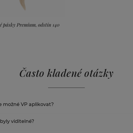
Často kladené otázky
 je možné VP aplikovat?
aplikovat je 7cm.
byly viditelné?
 pásek je možné vytvořit culík takovým způsobem, že spoje z