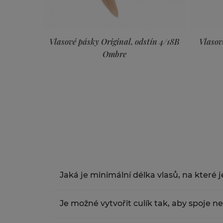
l, odstín 4/18B
Vlasové pásky Premium, odstín 140
e
Jaká je minimální délka vlasů, na které
Minimální délka na kterou lze Vlasové pásky 
Je možné vytvořit culík tak, aby spoje ne
Ano, při správné postupu aplikace Vlasových