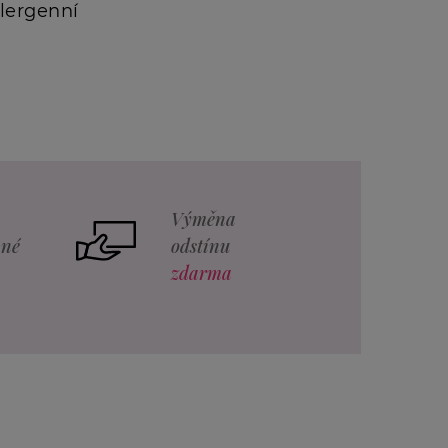
lergenní
Výměna
vné
odstínu
zdarma