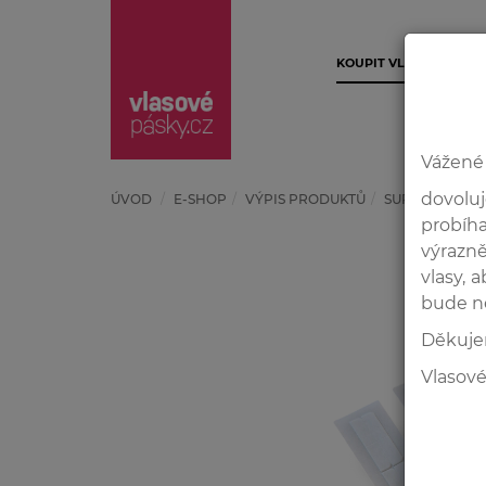
KOUPIT VLASOVÉ PÁSK
Vážené 
dovoluj
ÚVOD
E-SHOP
VÝPIS PRODUKTŮ
SUPER STRONG
probíh
výrazně
vlasy, 
bude n
Děkuje
Vlasové