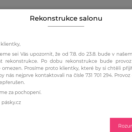
Rekonstrukce salonu
Y
PROČ VLASOVÉ PÁSKY?
TYPY PÁSKŮ
DOTAZY A POMOC
SLUŽBY A 
klientky,
eme sei Vás upozornit, že od 7.8. do 23.8. bude v naše
 LEPÍCÍ PÁSKA (4CMX0,8CM)
at rekonstrukce. Po dobu rekonstrukce bude provoz
 omezen. Prosíme proto klientky, které by si chtěli přijí
Super 
aby nás nejprve kontaktovali na čísle 731 701 294. Provo
epřerušen.
(4cmx
me za pochopení.
 pásky.cz
299 Kč
Rozu
VYBERTE MNOŽSTV