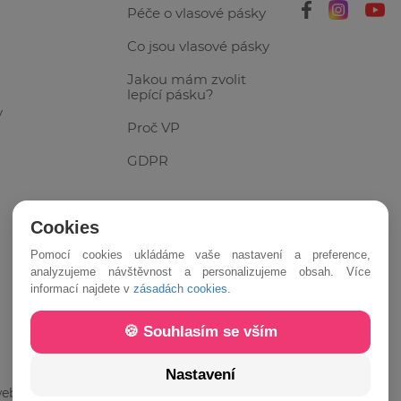
Péče o vlasové pásky
Co jsou vlasové pásky
Jakou mám zvolit
lepící pásku?
y
Proč VP
GDPR
Cookies
Pomocí cookies ukládáme vaše nastavení a preference,
analyzujeme návštěvnost a personalizujeme obsah. Více
informací najdete v
zásadách cookies
.
🍪 Souhlasím se vším
Nastavení
ebuj