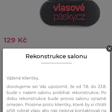
É
HLEDAT
129 Kč
Rekonstrukce salonu
VYBERTE MNOŽSTVÍ
CH
-
+
Přidat do košíku
Vážené klientky,
dovolujeme sei Vás upozornit, že od 7.8. do 23.8.
bude v našem salonu probíhat rekonstrukce. Po
dobu rekonstrukce bude provoz salonu výrazně
omezen. Prosíme proto klientky, které by si chtěli
přijít vybrat vlasy, aby nás nejprve kontaktovali na