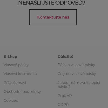
NENAŠLI JSTE ODPOVĚĎ?
Kontaktujte nás
E-Shop
Důležité
Vlasové pásky
Péče o vlasové pásky
Vlasová kosmetika
Co jsou vlasové pásky
Příslušenství
Jakou mám zvolit lepící
pásku?
Obchodní podmínky
Proč VP
Cookies
GDPR