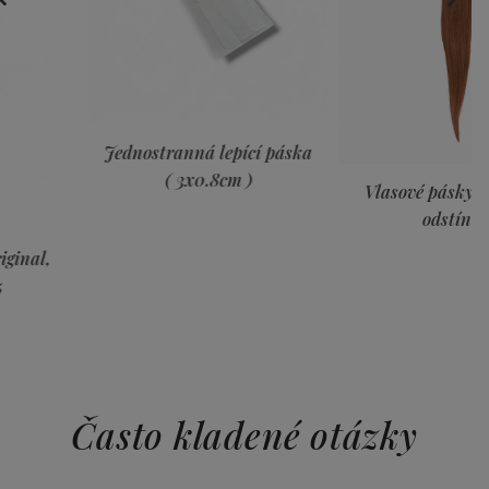
Jednostranná lepící páska
( 3x0.8cm )
Vlasové pásky Premium,
odstín 10
ITĚJŠÍCH
CÍ
Často kladené otázky