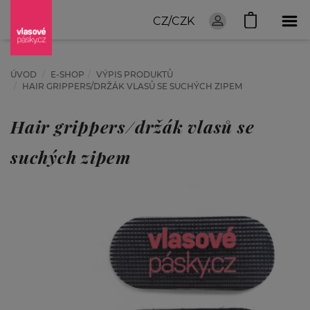
CZ/CZK
ÚVOD
E-SHOP
VÝPIS PRODUKTŮ
HAIR GRIPPERS/DRŽÁK VLASŮ SE SUCHÝCH ZIPEM
Hair grippers/držák vlasů se
suchých zipem
ZAČNĚTE
HLEDAT: