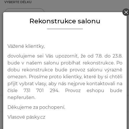
VYBERTE DÉLKU
Rekonstrukce salonu
1 745 Kč
od
-> Všechny varianty a ceny přehledně
Vážené klientky,
VYBERTE MNOŽSTVÍ
dovolujeme sei Vás upozornit, že od 7.8. do 23.8.
bude v našem salonu probíhat rekonstrukce. Po
-
+
Přidat do košíku
dobu rekonstrukce bude provoz salonu výrazně
omezen. Prosíme proto klientky, které by si chtěli
Nevíte jaké zvolit množství? Poradíme vám!
přijít vybrat vlasy, aby nás nejprve kontaktovali na
čísle 731 701 294. Provoz eshopu bude
nepřerušen.
Popis
Děkujeme za pochopení.
Vlasové pásky.cz
Video
Hmotnost dle délky a typu pásku (viz.