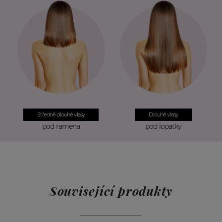
Péče o vlnité vlasy
Středně dlouhé vlasy
Dlouhé vlasy
pod ramena
pod lopatky
Co je to Invisible pásek?
Související produkty
Pásek Invisible je na rozdíl od standartního
pásku, kde vlasy vychází ze spodního okraje