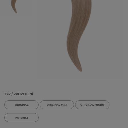
ZAČNĚTE
HLEDAT:
HLEDAT
TYP / PROVEDENÍ
ORIGINAL
ORIGINAL MINI
ORIGINAL MICRO
INVISIBLE