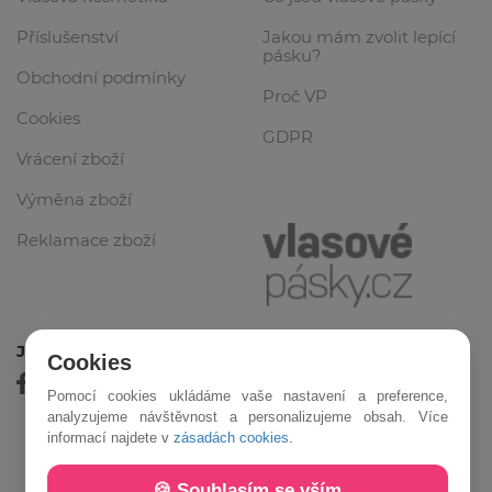
Příslušenství
Jakou mám zvolit lepící
pásku?
Obchodní podmínky
Proč VP
Cookies
GDPR
Vrácení zboží
Výměna zboží
Reklamace zboží
Jsme online
Cookies
Pomocí cookies ukládáme vaše nastavení a preference,
analyzujeme návštěvnost a personalizujeme obsah. Více
informací najdete v
zásadách cookies
.
🍪 Souhlasím se vším