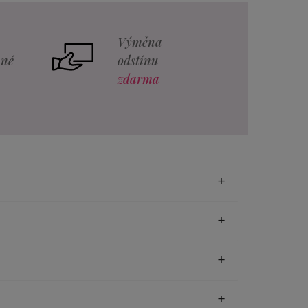
Výměna
vné
odstínu
zdarma
4 cm x 0,8 cm
3 cm x 0,8 cm
pásky Original, které se od sebe