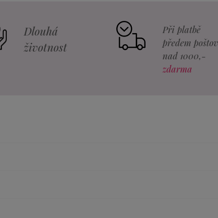
Dlouhá
Při platbě
předem pošto
životnost
nad 1000,-
zdarma
Rozměr pásku
Original
ypu pásku (viz. tabulka
Original Mini
u základních kategoriích - Vlasové pásky Premium a Vlasové 