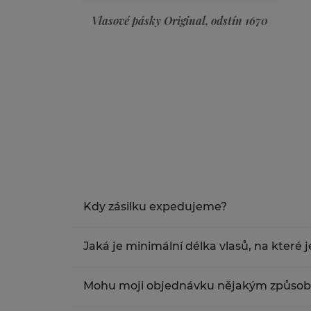
dstín 8
Vlasové pásky Original, odstín 1670
Kdy zásilku expedujeme?
Zásilky odesíláme následující den od objednán
Jaká je minimální délka vlasů, na které
úterý a kurýrní služba doručuje další den-ve
Minimální délka na kterou lze Vlasové pásky 
Mohu moji objednávku nějakým způsob