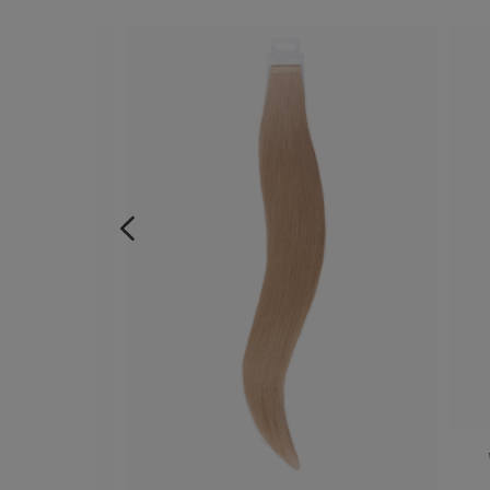
Pásek Invisible je na rozdíl o
celé délce již od vrchní část
možnosti prosvítání pásků na 
tak Invisible pásek téměř nev
diskrétní, což je jedním ze z
Pro plné využití potenciálu v
varianta, můžete pro celkové p
nejpohodlněji a samy si našly
Pro lepší představu, 
možné varianty pás
kombinovat se může
Vlas
inspirovat zde: