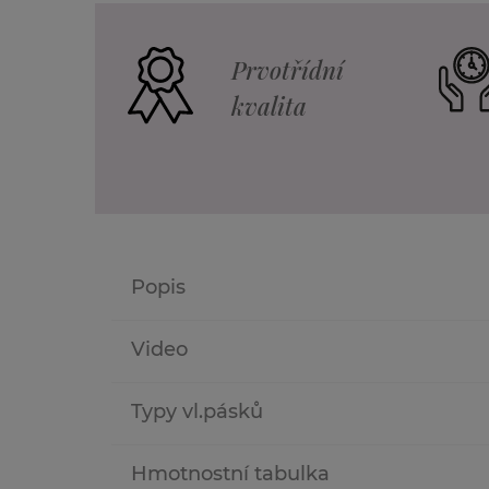
Prvotřídní
kvalita
Popis
Video
Typy vl.pásků
Hmotnost dle délky a t
níže).
Hmotnostní tabulka
Vlasové pásky nabízíme ve dvo