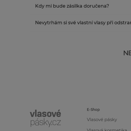
Po odeslání objednávky obdržíte na email ozn
Kdy mi bude zásilka doručena?
PPL doručuje klientovi zpravidla další den p
Nevytrhám si své vlastní vlasy při odstr
Pro odstranění pásků je nutné použít odstraň
vašich vlastních vlasů. Nedoporučujeme pás
NE
E-Shop
Vlasové pásky
Vlasová kosmetika