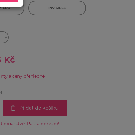
MICRO
INVISIBLE
5 Kč
anty a ceny přehledně
Í
Přidat do košíku
lit množství? Poradíme vám!