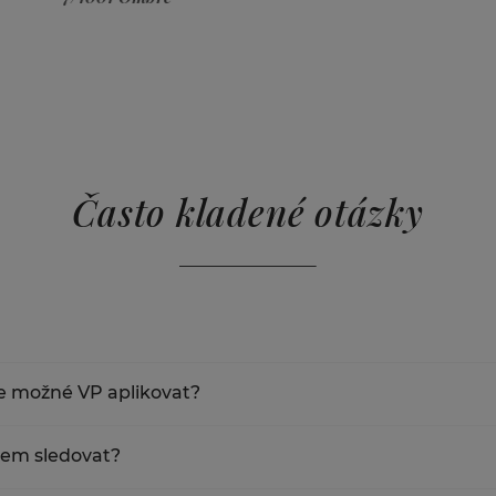
ideální k doplnění 4cm pá
kde dochází k častému ohýb
flexibilita při vytváření růz
Pásek Invisible se skvěle ho
exponovaná místa, napříkla
poslední, anebo první řady 
Invisible pásek doporučuj
páskem stejného rozměru, k
Často kladené otázky
na horní vrstvu spoje a po
Důvod pro to je ten, že ve 
vlastnost Invisible pásmu, 
možnost prosvítání pásků z 
í. Když například vytvoříte objednávku v pondělí v 11.30, tak
 je možné VP aplikovat?
 středu vám.
aplikovat je 7cm.
em sledovat?