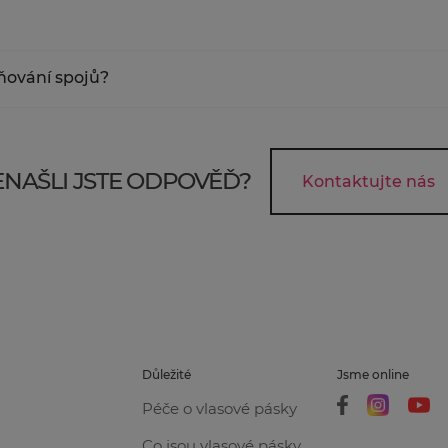
ámení o odeslání, jehož součástí je i link na stránky doprav
o převzetí zásilky od nás. Pokud vás kurýr nezastihne, nechá
aňování spojů?
ovače k tomu určené, které spoj rozlepí a pak je možné pásk
ky odstraňovat něčím jiným.
NAŠLI JSTE ODPOVĚĎ?
Kontaktujte nás
Důležité
Jsme online
Péče o vlasové pásky
Co jsou vlasové pásky