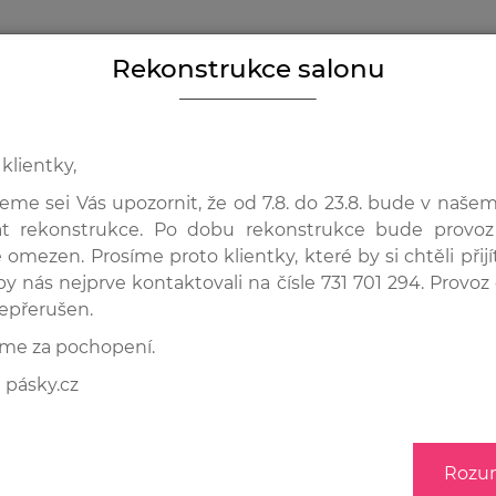
Rekonstrukce salonu
Y
PROČ VLASOVÉ PÁSKY?
TYPY PÁSKŮ
DOTAZY A POMOC
SLUŽBY A 
klientky,
eme sei Vás upozornit, že od 7.8. do 23.8. bude v naše
 ORIGINAL, ODSTÍN 1575
at rekonstrukce. Po dobu rekonstrukce bude provoz
 omezen. Prosíme proto klientky, které by si chtěli přijí
Vlasov
aby nás nejprve kontaktovali na čísle 731 701 294. Provo
epřerušen.
odstín
me za pochopení.
 pásky.cz
TYP / PROVEDENÍ
ORIGIN
Rozu