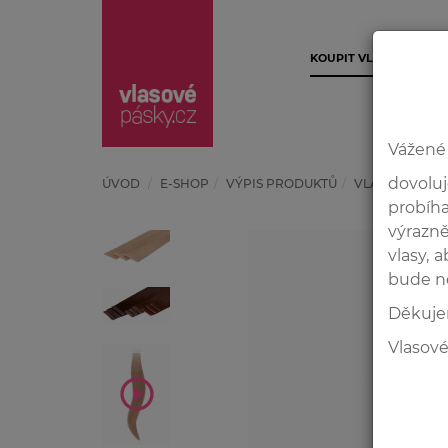
KOUPIT VLASOVÉ PÁSK
Vážené 
dovoluj
ÚVOD
E-SHOP
VÝPIS PRODUKTŮ
VLASOVÉ PÁSKY
probíh
výrazně
vlasy, 
bude n
Děkuje
Vlasové