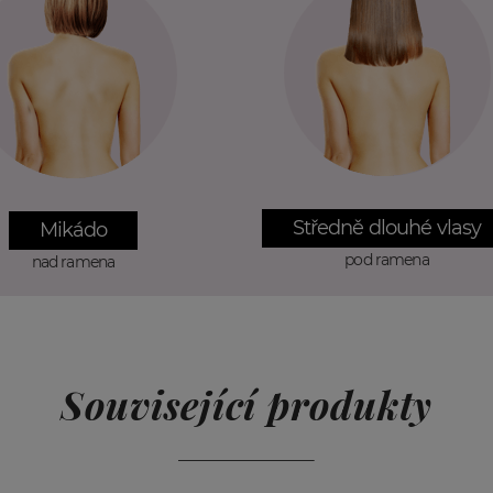
íme ve 4 variantách pásku:
4 cm x 0,8 cm
3 cm x 0,8 cm
2,5 cm x 0,8 cm
Středně dlouhé vlasy
Mikádo
3 cm x 0,8 cm
pod ramena
nad ramena
Související produkty
Co je to Invisible pásek?