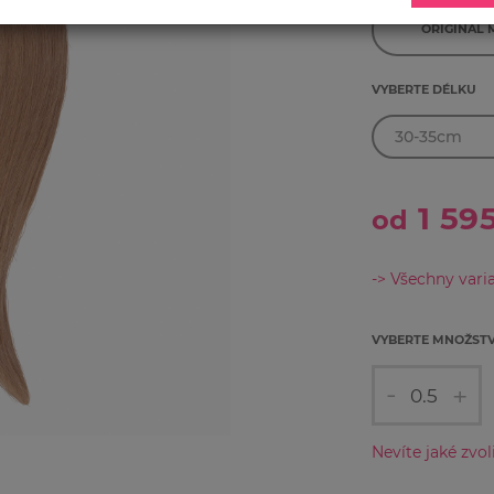
ORIGINAL 
VYBERTE DÉLKU
1 59
od
-> Všechny vari
VYBERTE MNOŽSTV
-
+
Nevíte jaké zvo