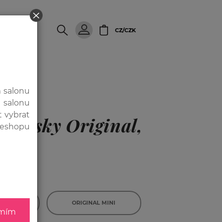
SALÓN
CZ/CZK
m salonu
 salonu
t vybrat
é pásky Original,
z eshopu
 1575
AL
ORIGINAL MINI
mím