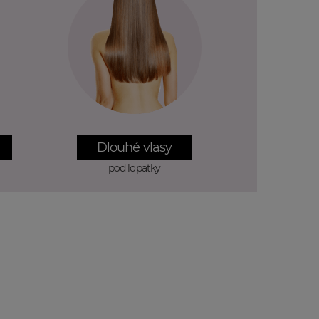
Dlouhé vlasy
pod lopatky