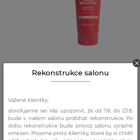
É
HLEDAT
399 Kč
Rekonstrukce salonu
CH
VYBERTE MNOŽSTVÍ
Vážené klientky,
-
+
Přidat do košíku
dovolujeme sei Vás upozornit, že od 7.8. do 23.8.
bude v našem salonu probíhat rekonstrukce. Po
dobu rekonstrukce bude provoz salonu výrazně
omezen. Prosíme proto klientky, které by si chtěli