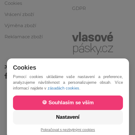
Cookies
GDPR
Vrácení zboží
Výměna zboží
Reklamace zboží
Jsme online
Cookies
Pomocí cookies ukládáme vaše nastavení a preference,
analyzujeme návštěvnost a personalizujeme obsah. Více
informací najdete v
zásadách cookies
.
🍪 Souhlasím se vším
Nastavení
© 2020-2026 Vlasové Pásky - Developed by
Zawebuj
Pokračovat s nezbytnými cookies