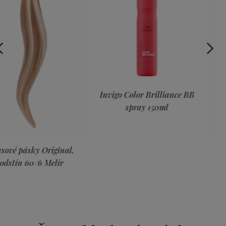
Invigo Color Brilliance BB
spray 150ml
ITĚJŠÍCH
CÍ
al,
Vlasové pásky Prem
odstín DB 4